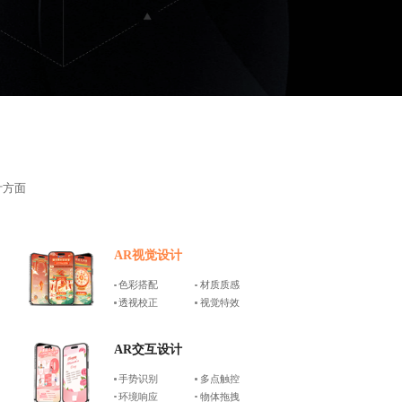
计方面
AR视觉设计
色彩搭配
材质质感
透视校正
视觉特效
AR交互设计
手势识别
多点触控
环境响应
物体拖拽