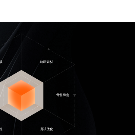
模
动画素材
骨骼绑定
程
测试优化